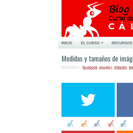
»
INICIO
EL CURSO
RECURSOS
Medidas y tamaños de imáge
5/21/2014
facebook
,
google+
,
linkedin
,
twi