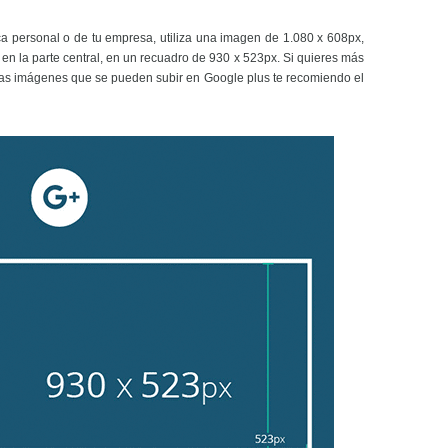
ca personal o de tu empresa, utiliza una imagen de 1.080 x 608px,
n la parte central, en un recuadro de 930 x 523px. Si quieres más
ntas imágenes que se pueden subir en Google plus te recomiendo el