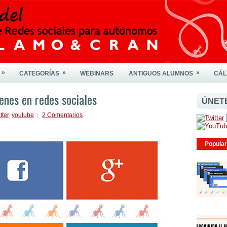
»
»
»
CATEGORÍAS
WEBINARS
ANTIGUOS ALUMNOS
CÁ
nes en redes sociales
ÚNET
tter
,
youtube
2 Comentarios
Popular